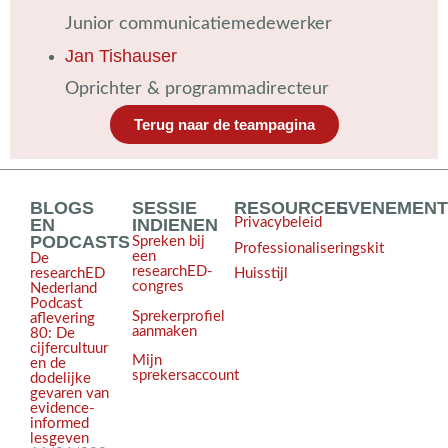
Junior communicatiemedewerker
Jan Tishauser
Oprichter & programmadirecteur
Terug naar de teampagina
BLOGS
SESSIE
RESOURCES
EVENEMEN
EN
INDIENEN
Privacybeleid
PODCASTS
Spreken bij
Professionaliseringskit
een
De
researchED-
Huisstijl
researchED
congres
Nederland
Podcast
Sprekerprofiel
aflevering
aanmaken
80: De
cijfercultuur
Mijn
en de
sprekersaccount
dodelijke
gevaren van
evidence-
informed
lesgeven