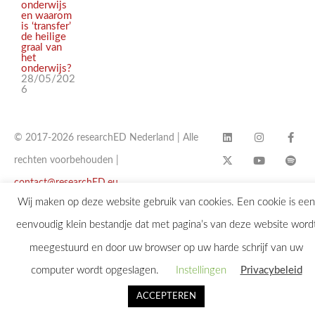
onderwijs
en waarom
is ‘transfer’
de heilige
graal van
het
onderwijs?
28/05/202
6
© 2017-2026 researchED Nederland | Alle
rechten voorbehouden |
contact@researchED.eu
Wij maken op deze website gebruik van cookies. Een cookie is een
eenvoudig klein bestandje dat met pagina’s van deze website word
meegestuurd en door uw browser op uw harde schrijf van uw
computer wordt opgeslagen.
Instellingen
Privacybeleid
ACCEPTEREN