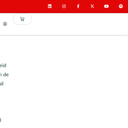
eid
n de
il
l