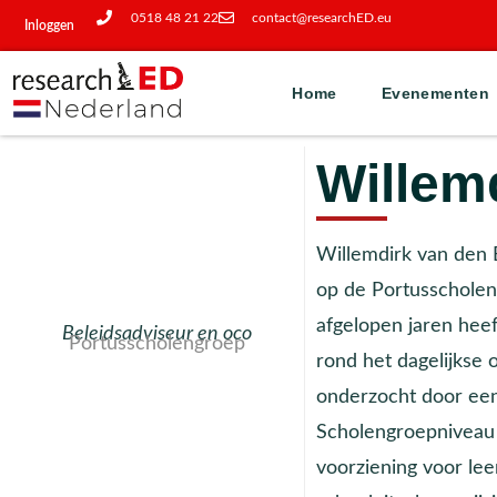
0518 48 21 22
contact@researchED.eu
Inloggen
Home
Evenementen
Willem
Willemdirk van den B
op de Portusscholen
afgelopen jaren heeft
Beleidsadviseur en oco
Portusscholengroep
rond het dagelijkse 
onderzocht door een
Scholengroepniveau
voorziening voor lee