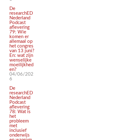
De
researchED
Nederland
Podcast
aflevering
79: Wie
komen er
allemaal op
het congres
van 13 juni?
En: wat zijn
wenselijke
moeilijkhed
en?
04/06/202
6
De
researchED
Nederland
Podcast
aflevering
78: Wat is
het
probleem
met
inclusief
onderwijs
en waarom