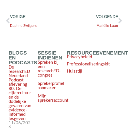
VORIGE
VOLGENDE
Daphne Zwijgers
Mariëlle Laan
BLOGS
SESSIE
RESOURCES
EVENEMEN
EN
INDIENEN
Privacybeleid
PODCASTS
Spreken bij
Professionaliseringskit
een
De
researchED-
Huisstijl
researchED
congres
Nederland
Podcast
Sprekerprofiel
aflevering
aanmaken
80: De
cijfercultuur
Mijn
en de
sprekersaccount
dodelijke
gevaren van
evidence-
informed
lesgeven
11/06/202
6