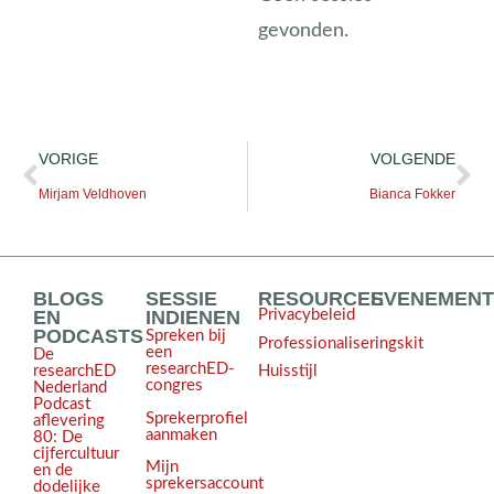
gevonden.
VORIGE
VOLGENDE
Mirjam Veldhoven
Bianca Fokker
BLOGS
SESSIE
RESOURCES
EVENEMEN
EN
INDIENEN
Privacybeleid
PODCASTS
Spreken bij
Professionaliseringskit
een
De
researchED-
Huisstijl
researchED
congres
Nederland
Podcast
Sprekerprofiel
aflevering
aanmaken
80: De
cijfercultuur
Mijn
en de
sprekersaccount
dodelijke