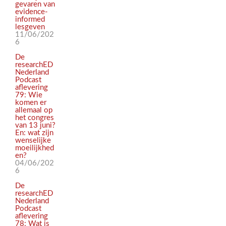
gevaren van
evidence-
informed
lesgeven
11/06/202
6
De
researchED
Nederland
Podcast
aflevering
79: Wie
komen er
allemaal op
het congres
van 13 juni?
En: wat zijn
wenselijke
moeilijkhed
en?
04/06/202
6
De
researchED
Nederland
Podcast
aflevering
78: Wat is