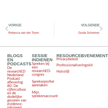
VORIGE
VOLGENDE
Rebecca van der Toorn
Gusta Schreiner
BLOGS
SESSIE
RESOURCES
EVENEMEN
EN
INDIENEN
Privacybeleid
PODCASTS
Spreken bij
Professionaliseringskit
een
De
researchED-
Huisstijl
researchED
congres
Nederland
Podcast
Sprekerprofiel
aflevering
aanmaken
80: De
cijfercultuur
Mijn
en de
sprekersaccount
dodelijke
gevaren van
evidence-
informed