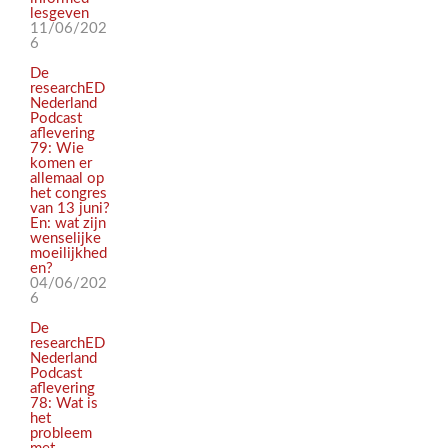
lesgeven
11/06/202
6
De
researchED
Nederland
Podcast
aflevering
79: Wie
komen er
allemaal op
het congres
van 13 juni?
En: wat zijn
wenselijke
moeilijkhed
en?
04/06/202
6
De
researchED
Nederland
Podcast
aflevering
78: Wat is
het
probleem