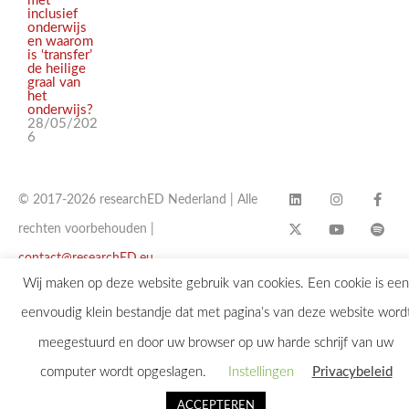
met
inclusief
onderwijs
en waarom
is ‘transfer’
de heilige
graal van
het
onderwijs?
28/05/202
6
© 2017-2026 researchED Nederland | Alle
rechten voorbehouden |
contact@researchED.eu
Wij maken op deze website gebruik van cookies. Een cookie is een
eenvoudig klein bestandje dat met pagina’s van deze website word
meegestuurd en door uw browser op uw harde schrijf van uw
computer wordt opgeslagen.
Instellingen
Privacybeleid
ACCEPTEREN