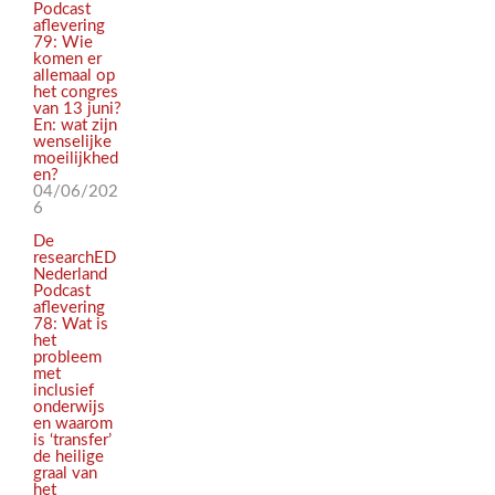
Podcast
aflevering
79: Wie
komen er
allemaal op
het congres
van 13 juni?
En: wat zijn
wenselijke
moeilijkhed
en?
04/06/202
6
De
researchED
Nederland
Podcast
aflevering
78: Wat is
het
probleem
met
inclusief
onderwijs
en waarom
is ‘transfer’
de heilige
graal van
het