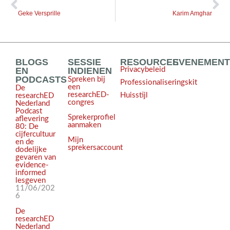
Geke Versprille
Karim Amghar
BLOGS
SESSIE
RESOURCES
EVENEMEN
EN
INDIENEN
Privacybeleid
PODCASTS
Spreken bij
Professionaliseringskit
een
De
researchED-
Huisstijl
researchED
congres
Nederland
Podcast
Sprekerprofiel
aflevering
aanmaken
80: De
cijfercultuur
Mijn
en de
sprekersaccount
dodelijke
gevaren van
evidence-
informed
lesgeven
11/06/202
6
De
researchED
Nederland