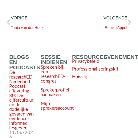
VORIGE
VOLGENDE
Tanja van der Hoek
Remko Appel
BLOGS
SESSIE
RESOURCES
EVENEMEN
EN
INDIENEN
Privacybeleid
PODCASTS
Spreken bij
Professionaliseringskit
een
De
researchED-
Huisstijl
researchED
congres
Nederland
Podcast
Sprekerprofiel
aflevering
aanmaken
80: De
cijfercultuur
Mijn
en de
sprekersaccount
dodelijke
gevaren van
evidence-
informed
lesgeven
11/06/202
6