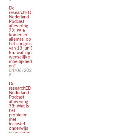
De
researchED
Nederland
Podcast
aflevering
79: Wie
komen er
allemaal op
het congres
van 13 juni?
En: wat zijn
wenselijke
moeilijkhed
en?
04/06/202
6
De
researchED
Nederland
Podcast
aflevering
78: Wat is
het
probleem
met
inclusief
onderwijs
en waarom