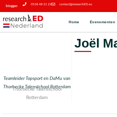
0518 48 21 22
contact@researchED.eu
Inloggen
Home
Evenementen
Joël 
Teamleider Topsport en DaMu van
Thorbecke Talenstchool Rotterdam
Thorbecke Talenstchool
Rotterdam