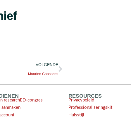
ief
VOLGENDE
Maarten Goossens
NDIENEN
RESOURCES
en researchED-congres
Privacybeleid
l aanmaken
Professionaliseringskit
account
Huisstijl