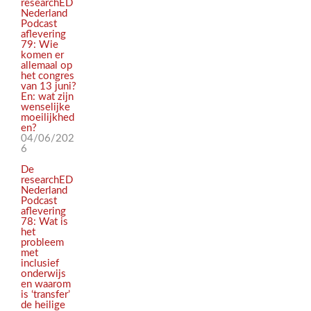
researchED
Nederland
Podcast
aflevering
79: Wie
komen er
allemaal op
het congres
van 13 juni?
En: wat zijn
wenselijke
moeilijkhed
en?
04/06/202
6
De
researchED
Nederland
Podcast
aflevering
78: Wat is
het
probleem
met
inclusief
onderwijs
en waarom
is ‘transfer’
de heilige