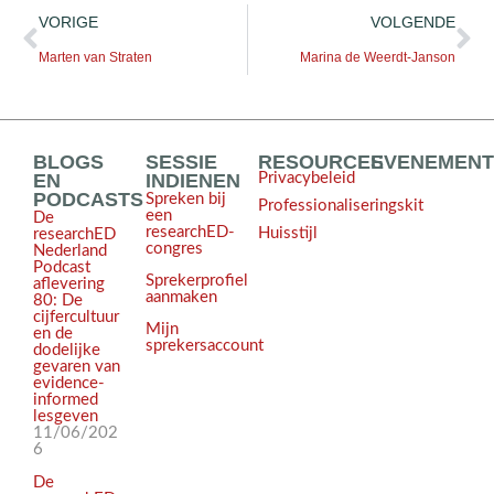
VORIGE
VOLGENDE
Marten van Straten
Marina de Weerdt-Janson
BLOGS
SESSIE
RESOURCES
EVENEMEN
EN
INDIENEN
Privacybeleid
PODCASTS
Spreken bij
Professionaliseringskit
een
De
researchED-
Huisstijl
researchED
congres
Nederland
Podcast
Sprekerprofiel
aflevering
aanmaken
80: De
cijfercultuur
Mijn
en de
sprekersaccount
dodelijke
gevaren van
evidence-
informed
lesgeven
11/06/202
6
De