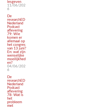
lesgeven
11/06/202
6
De
researchED
Nederland
Podcast
aflevering
79: Wie
komen er
allemaal op
het congres
van 13 juni?
En: wat zijn
wenselijke
moeilijkhed
en?
04/06/202
6
De
researchED
Nederland
Podcast
aflevering
78: Wat is
het
probleem
met