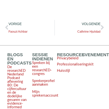
VORIGE
VOLGENDE
Faouzi Achbar
Cathrine Hjulstad
BLOGS
SESSIE
RESOURCES
EVENEMEN
EN
INDIENEN
Privacybeleid
PODCASTS
Spreken bij
Professionaliseringskit
een
De
researchED-
Huisstijl
researchED
congres
Nederland
Podcast
Sprekerprofiel
aflevering
aanmaken
80: De
cijfercultuur
Mijn
en de
sprekersaccount
dodelijke
gevaren van
evidence-
informed