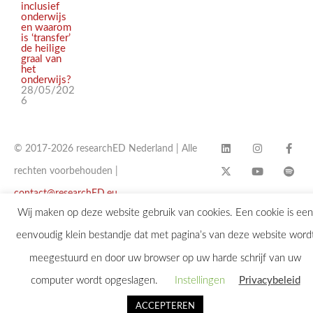
inclusief
onderwijs
en waarom
is ‘transfer’
de heilige
graal van
het
onderwijs?
28/05/202
6
© 2017-2026 researchED Nederland | Alle
rechten voorbehouden |
contact@researchED.eu
Wij maken op deze website gebruik van cookies. Een cookie is een
eenvoudig klein bestandje dat met pagina’s van deze website word
meegestuurd en door uw browser op uw harde schrijf van uw
computer wordt opgeslagen.
Instellingen
Privacybeleid
ACCEPTEREN