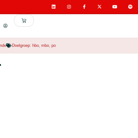
unde
Doelgroep:
hbo
,
mbo
,
po
r