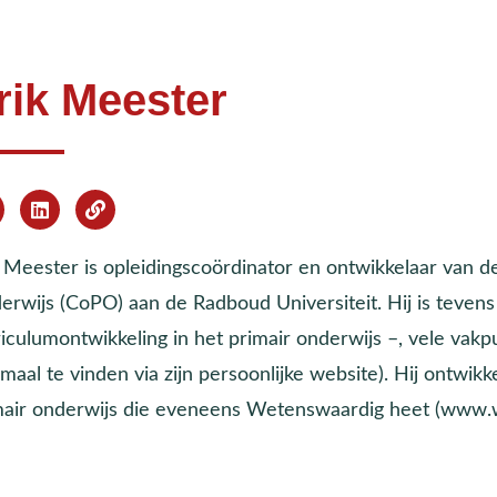
rik Meester
k Meester is opleidingscoördinator en ontwikkelaar van d
erwijs (CoPO) aan de Radboud Universiteit. Hij is teve
riculumontwikkeling in het primair onderwijs –, vele vak
emaal te vinden via zijn persoonlijke website). Hij ontw
mair onderwijs die eveneens Wetenswaardig heet (www.w