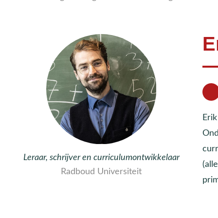
E
Eri
Ond
cur
Leraar, schrijver en curriculumontwikkelaar
(all
Radboud Universiteit
pri