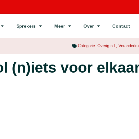
Sprekers
Meer
Over
Contact
Categorie:
Overig n.l.
,
Veranderk
l (n)iets voor elkaa