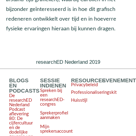
bijzonder geïnteresseerd is in hoe dit grafisch
redeneren ontwikkelt over tijd en in hoeverre
fysieke ervaringen hieraan bij kunnen dragen.
researchED Nederland 2019
BLOGS
SESSIE
RESOURCES
EVENEMEN
EN
INDIENEN
Privacybeleid
PODCASTS
Spreken bij
Professionaliseringskit
een
De
researchED-
Huisstijl
researchED
congres
Nederland
Podcast
Sprekerprofiel
aflevering
aanmaken
80: De
cijfercultuur
Mijn
en de
sprekersaccount
dodelijke