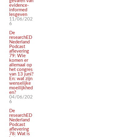
gevaren van
evidence-
informed
lesgeven
11/06/202
6
De
researchED
Nederland
Podcast
aflevering
79: Wie
komen er
allemaal op
het congres
van 13 juni?
En: wat zijn
wenselijke
moeilijkhed
en?
04/06/202
6
De
researchED
Nederland
Podcast
aflevering
78: Wat is