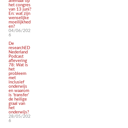
allemaal op
het congres
van 13 juni?
En: wat zijn
wenselijke
moeilijkhed
en?
04/06/202
6
De
researchED
Nederland
Podcast
aflevering
78: Wat is
het
probleem
met
inclusief
onderwijs
en waarom
is ‘transfer’
de heilige
graal van
het
onderwijs?
28/05/202
6