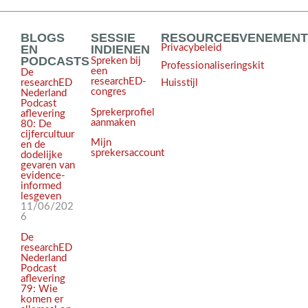
BLOGS
SESSIE
RESOURCES
EVENEMEN
EN
INDIENEN
Privacybeleid
PODCASTS
Spreken bij
Professionaliseringskit
een
De
researchED-
Huisstijl
researchED
congres
Nederland
Podcast
Sprekerprofiel
aflevering
aanmaken
80: De
cijfercultuur
Mijn
en de
sprekersaccount
dodelijke
gevaren van
evidence-
informed
lesgeven
11/06/202
6
De
researchED
Nederland
Podcast
aflevering
79: Wie
komen er