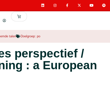
eemde talen
Doelgroep:
po
s perspectief /
ning : a European