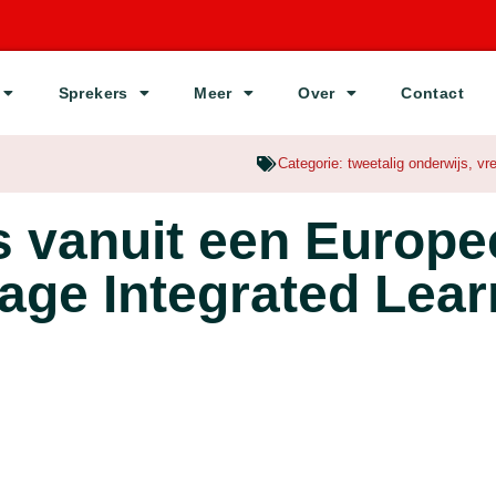
Sprekers
Meer
Over
Contact
Categorie:
tweetalig onderwijs
,
vr
s vanuit een Europee
ge Integrated Lear