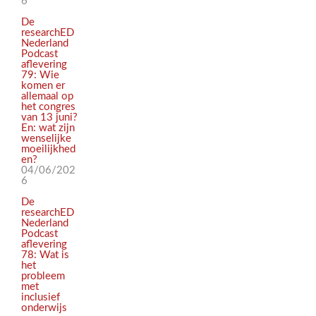
6
De
researchED
Nederland
Podcast
aflevering
79: Wie
komen er
allemaal op
het congres
van 13 juni?
En: wat zijn
wenselijke
moeilijkhed
en?
04/06/202
6
De
researchED
Nederland
Podcast
aflevering
78: Wat is
het
probleem
met
inclusief
onderwijs