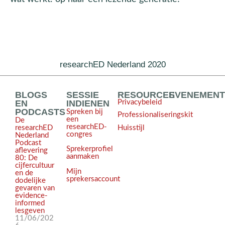
researchED Nederland 2020
BLOGS
SESSIE
RESOURCES
EVENEMEN
EN
INDIENEN
Privacybeleid
PODCASTS
Spreken bij
Professionaliseringskit
een
De
researchED-
Huisstijl
researchED
congres
Nederland
Podcast
Sprekerprofiel
aflevering
aanmaken
80: De
cijfercultuur
Mijn
en de
sprekersaccount
dodelijke
gevaren van
evidence-
informed
lesgeven
11/06/202