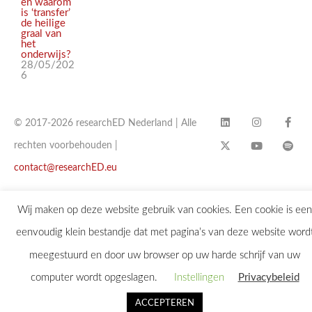
en waarom
is ‘transfer’
de heilige
graal van
het
onderwijs?
28/05/202
6
© 2017-2026 researchED Nederland | Alle
rechten voorbehouden |
contact@researchED.eu
Wij maken op deze website gebruik van cookies. Een cookie is een
eenvoudig klein bestandje dat met pagina’s van deze website word
meegestuurd en door uw browser op uw harde schrijf van uw
computer wordt opgeslagen.
Instellingen
Privacybeleid
ACCEPTEREN