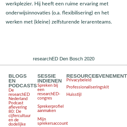
werkplezier. Hij heeft een ruime ervaring met
onderwijsinnovaties (o.a. flexibilisering) en het
werken met (kleine) zelfsturende lerarenteams.
researchED Den Bosch 2020
BLOGS
SESSIE
RESOURCES
EVENEMEN
EN
INDIENEN
Privacybeleid
PODCASTS
Spreken bij
Professionaliseringskit
een
De
researchED-
Huisstijl
researchED
congres
Nederland
Podcast
Sprekerprofiel
aflevering
aanmaken
80: De
cijfercultuur
Mijn
en de
sprekersaccount
dodelijke