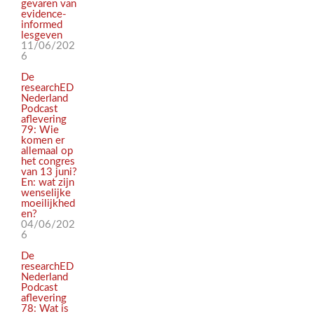
gevaren van
evidence-
informed
lesgeven
11/06/202
6
De
researchED
Nederland
Podcast
aflevering
79: Wie
komen er
allemaal op
het congres
van 13 juni?
En: wat zijn
wenselijke
moeilijkhed
en?
04/06/202
6
De
researchED
Nederland
Podcast
aflevering
78: Wat is