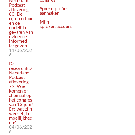
congres
Nederland
Podcast
Sprekerprofiel
aflevering
aanmaken
80: De
cijfercultuur
Mijn
en de
sprekersaccount
dodelijke
gevaren van
evidence-
informed
lesgeven
11/06/202
6
De
researchED
Nederland
Podcast
aflevering
79: Wie
komen er
allemaal op
het congres
van 13 juni?
En: wat zijn
wenselijke
moeilijkhed
en?
04/06/202
6