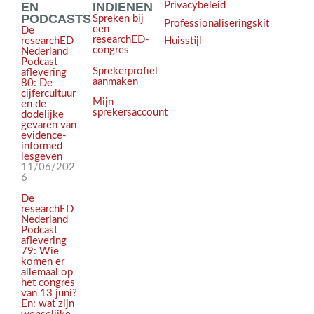
EN
INDIENEN
Privacybeleid
PODCASTS
Spreken bij
Professionaliseringskit
een
De
researchED-
Huisstijl
researchED
congres
Nederland
Podcast
Sprekerprofiel
aflevering
aanmaken
80: De
cijfercultuur
Mijn
en de
sprekersaccount
dodelijke
gevaren van
evidence-
informed
lesgeven
11/06/202
6
De
researchED
Nederland
Podcast
aflevering
79: Wie
komen er
allemaal op
het congres
van 13 juni?
En: wat zijn