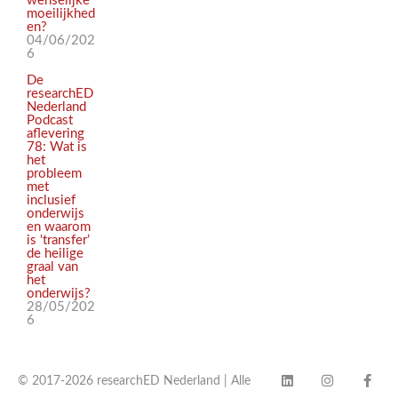
wenselijke
moeilijkhed
en?
04/06/202
6
De
researchED
Nederland
Podcast
aflevering
78: Wat is
het
probleem
met
inclusief
onderwijs
en waarom
is ‘transfer’
de heilige
graal van
het
onderwijs?
28/05/202
6
© 2017-2026 researchED Nederland | Alle