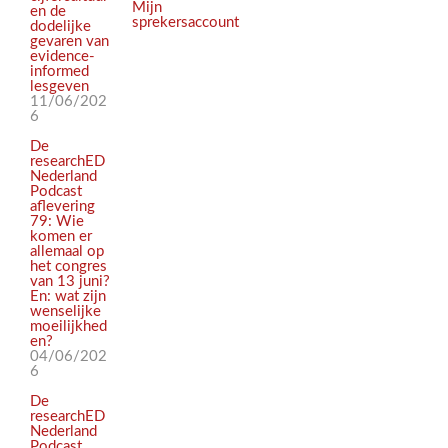
Mijn
en de
sprekersaccount
dodelijke
gevaren van
evidence-
informed
lesgeven
11/06/202
6
De
researchED
Nederland
Podcast
aflevering
79: Wie
komen er
allemaal op
het congres
van 13 juni?
En: wat zijn
wenselijke
moeilijkhed
en?
04/06/202
6
De
researchED
Nederland
Podcast