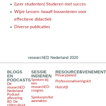
(Leer studenten) Studeren met succes
Wijze Lessen: twaalf bouwstenen voor
effectieve didactiek
Diverse publicaties
researchED Nederland 2020
BLOGS
SESSIE
RESOURCES
EVENEMEN
EN
INDIENEN
Privacybeleid
PODCASTS
Spreken bij
Professionaliseringskit
een
De
researchED-
Huisstijl
researchED
congres
Nederland
Podcast
Sprekerprofiel
aflevering
aanmaken
80: De
cijfercultuur