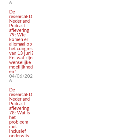
6
De
researchED
Nederland
Podcast
aflevering
79: Wie
komen er
allemaal op
het congres
van 13 juni?
En: wat zijn
wenselijke
moeilijkhed
en?
04/06/202
6
De
researchED
Nederland
Podcast
aflevering
78: Wat is
het
probleem
met
inclusief
onderwijs