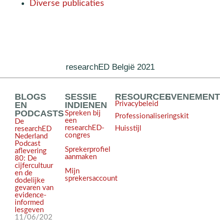
Diverse publicaties
researchED België 2021
BLOGS
SESSIE
RESOURCES
EVENEMEN
EN
INDIENEN
Privacybeleid
PODCASTS
Spreken bij
Professionaliseringskit
een
De
researchED-
Huisstijl
researchED
congres
Nederland
Podcast
Sprekerprofiel
aflevering
aanmaken
80: De
cijfercultuur
Mijn
en de
sprekersaccount
dodelijke
gevaren van
evidence-
informed
lesgeven
11/06/202