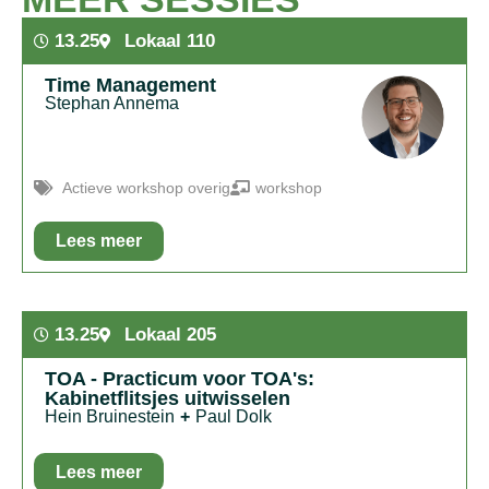
13.25
Lokaal 110
Time Management
Stephan Annema
Actieve workshop overig
workshop
Lees meer
In het kort:
Interactieve workshop gericht op effectiever
omgaan met je tijd, energie, en je werk.
13.25
Lokaal 205
TOA - Practicum voor TOA's:
Kabinetflitsjes uitwisselen
Hein Bruinestein
+
Paul Dolk
Lees meer