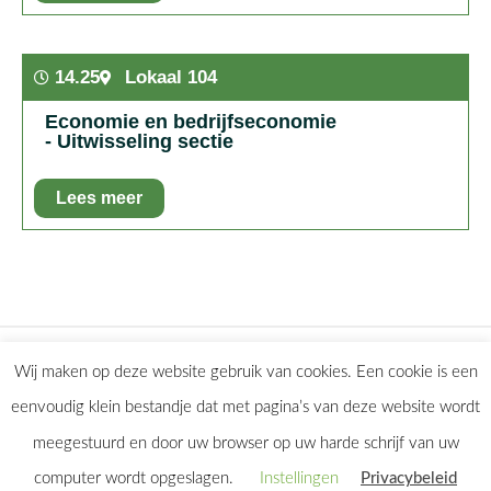
In het kort:
Elkaar het meegenomen materiaal tonen,
vragen en reacties. Ook enkele leden van de TOT-
Amsterdam laten iets zien. Iedereen neemt iets uit het
14.25
Lokaal 104
kabinet mee, een demo of handig opruimidee of spulletjes
van een goed lopend practicum of iets dergelijks.
Economie en bedrijfseconomie
- Uitwisseling sectie
Lees meer
In het kort:
Kennismaken en uitwisseling met vakgenoten
Home
Naar alle sessies
Wij maken op deze website gebruik van cookies. Een cookie is een
eenvoudig klein bestandje dat met pagina’s van deze website wordt
meegestuurd en door uw browser op uw harde schrijf van uw
computer wordt opgeslagen.
Instellingen
Privacybeleid