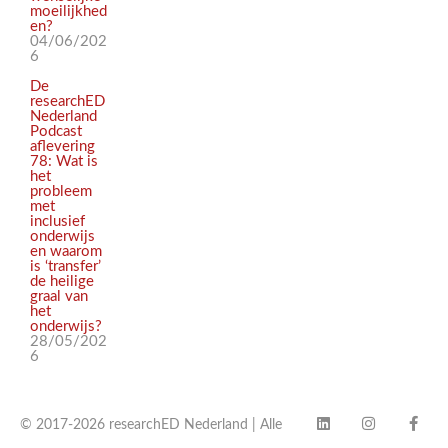
moeilijkhed
en?
04/06/202
6
De
researchED
Nederland
Podcast
aflevering
78: Wat is
het
probleem
met
inclusief
onderwijs
en waarom
is ‘transfer’
de heilige
graal van
het
onderwijs?
28/05/202
6
© 2017-2026 researchED Nederland | Alle