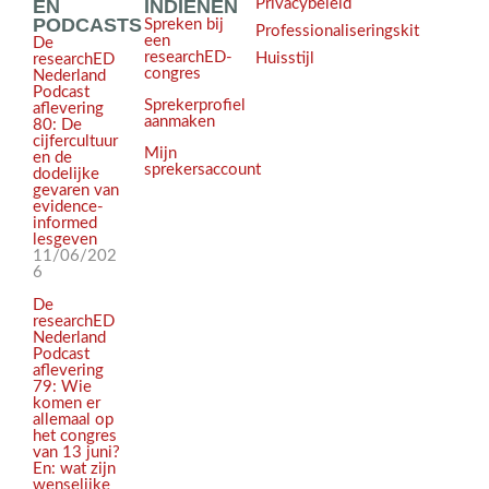
EN
INDIENEN
Privacybeleid
PODCASTS
Spreken bij
Professionaliseringskit
een
De
researchED-
Huisstijl
researchED
congres
Nederland
Podcast
Sprekerprofiel
aflevering
aanmaken
80: De
cijfercultuur
Mijn
en de
sprekersaccount
dodelijke
gevaren van
evidence-
informed
lesgeven
11/06/202
6
De
researchED
Nederland
Podcast
aflevering
79: Wie
komen er
allemaal op
het congres
van 13 juni?
En: wat zijn
wenselijke