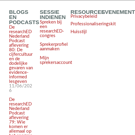
BLOGS
SESSIE
RESOURCES
EVENEMEN
EN
INDIENEN
Privacybeleid
PODCASTS
Spreken bij
Professionaliseringskit
een
De
researchED-
Huisstijl
researchED
congres
Nederland
Podcast
Sprekerprofiel
aflevering
aanmaken
80: De
cijfercultuur
Mijn
en de
sprekersaccount
dodelijke
gevaren van
evidence-
informed
lesgeven
11/06/202
6
De
researchED
Nederland
Podcast
aflevering
79: Wie
komen er
allemaal op