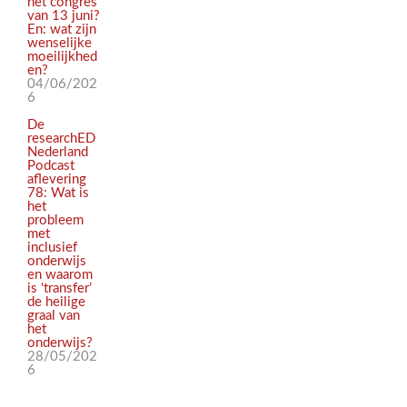
het congres
van 13 juni?
En: wat zijn
wenselijke
moeilijkhed
en?
04/06/202
6
De
researchED
Nederland
Podcast
aflevering
78: Wat is
het
probleem
met
inclusief
onderwijs
en waarom
is ‘transfer’
de heilige
graal van
het
onderwijs?
28/05/202
6