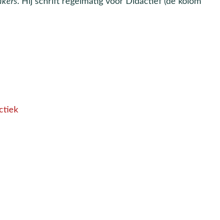
nkers
. Hij schrift regelmatig voor Didactief (de kolom
ctiek