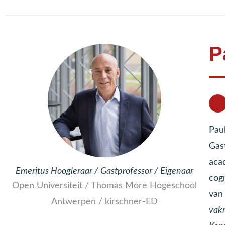
P
Pau
Gas
aca
Emeritus Hoogleraar / Gastprofessor / Eigenaar
cogn
Open Universiteit / Thomas More Hogeschool
va
Antwerpen / kirschner-ED
vak