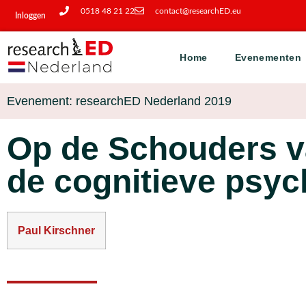
0518 48 21 22
contact@researchED.eu
Inloggen
Home
Evenementen
Evenement: researchED Nederland 2019
Op de Schouders va
de cognitieve psyc
Paul Kirschner