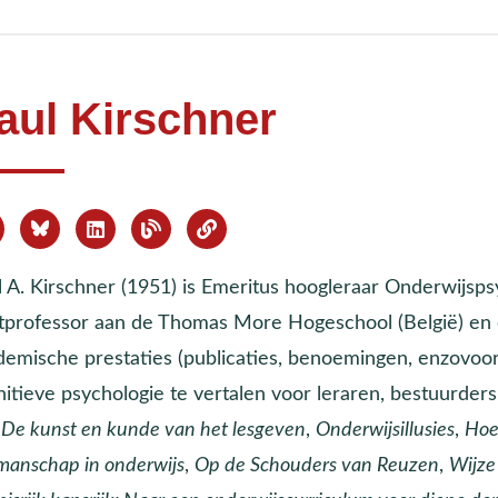
aul Kirschner
l A. Kirschner (1951) is Emeritus hoogleraar Onderwijsps
tprofessor aan de Thomas More Hogeschool (België) en e
demische prestaties (publicaties, benoemingen, enzovoort
itieve psychologie te vertalen voor leraren, bestuurders e
n
De kunst en kunde van het lesgeven
,
Onderwijsillusies
,
Hoe
manschap in onderwijs
,
Op de Schouders van Reuzen
,
Wijze