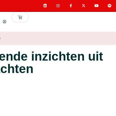
e
nde inzichten uit
achten