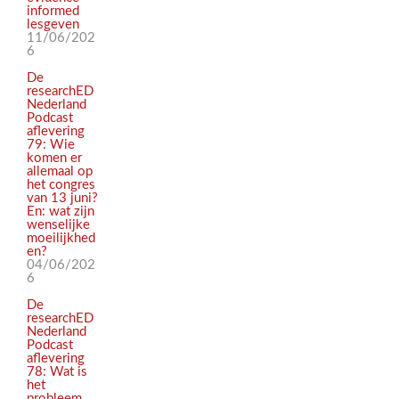
informed
lesgeven
11/06/202
6
De
researchED
Nederland
Podcast
aflevering
79: Wie
komen er
allemaal op
het congres
van 13 juni?
En: wat zijn
wenselijke
moeilijkhed
en?
04/06/202
6
De
researchED
Nederland
Podcast
aflevering
78: Wat is
het
probleem