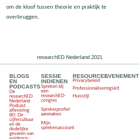
om de kloof tussen theorie en praktijk te
overbruggen.
researchED Nederland 2021
BLOGS
SESSIE
RESOURCES
EVENEMEN
EN
INDIENEN
Privacybeleid
PODCASTS
Spreken bij
Professionaliseringskit
een
De
researchED-
Huisstijl
researchED
congres
Nederland
Podcast
Sprekerprofiel
aflevering
aanmaken
80: De
cijfercultuur
Mijn
en de
sprekersaccount
dodelijke
gevaren van
evidence-