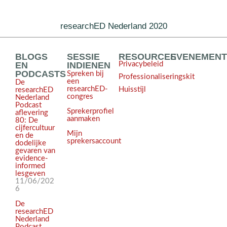
researchED Nederland 2020
BLOGS
SESSIE
RESOURCES
EVENEMEN
EN
INDIENEN
Privacybeleid
PODCASTS
Spreken bij
Professionaliseringskit
een
De
researchED-
Huisstijl
researchED
congres
Nederland
Podcast
Sprekerprofiel
aflevering
aanmaken
80: De
cijfercultuur
Mijn
en de
sprekersaccount
dodelijke
gevaren van
evidence-
informed
lesgeven
11/06/202
6
De
researchED
Nederland
Podcast