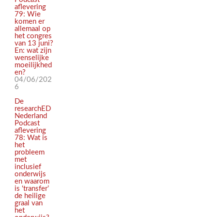
aflevering
79: Wie
komen er
allemaal op
het congres
van 13 juni?
En: wat zijn
wenselijke
moeilijkhed
en?
04/06/202
6
De
researchED
Nederland
Podcast
aflevering
78: Wat is
het
probleem
met
inclusief
onderwijs
en waarom
is ‘transfer’
de heilige
graal van
het