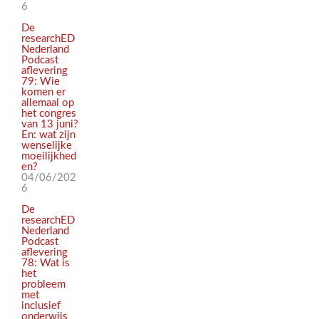
6
De
researchED
Nederland
Podcast
aflevering
79: Wie
komen er
allemaal op
het congres
van 13 juni?
En: wat zijn
wenselijke
moeilijkhed
en?
04/06/202
6
De
researchED
Nederland
Podcast
aflevering
78: Wat is
het
probleem
met
inclusief
onderwijs