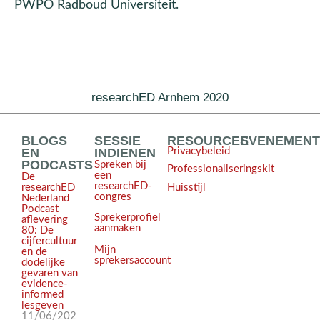
PWPO Radboud Universiteit.
researchED Arnhem 2020
BLOGS
SESSIE
RESOURCES
EVENEMEN
EN
INDIENEN
Privacybeleid
PODCASTS
Spreken bij
Professionaliseringskit
een
De
researchED-
Huisstijl
researchED
congres
Nederland
Podcast
Sprekerprofiel
aflevering
aanmaken
80: De
cijfercultuur
Mijn
en de
sprekersaccount
dodelijke
gevaren van
evidence-
informed
lesgeven
11/06/202