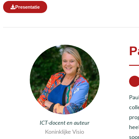
Presentatie
P
Pau
col
pro
ICT-docent en auteur
hee
Koninklijke Visio
soo