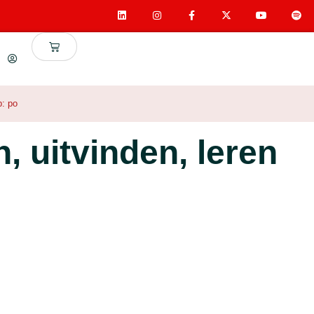
p:
po
, uitvinden, leren