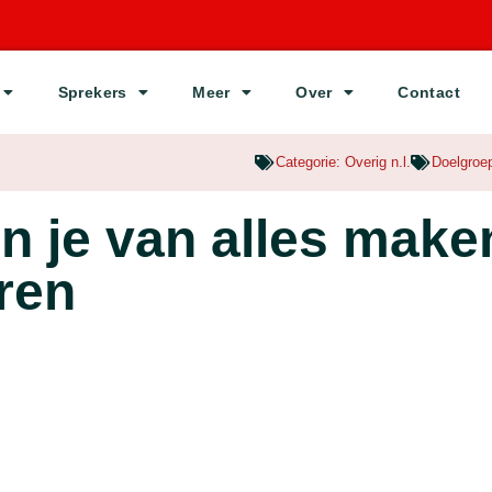
Sprekers
Meer
Over
Contact
Categorie:
Overig n.l.
Doelgroe
n je van alles maken
ren