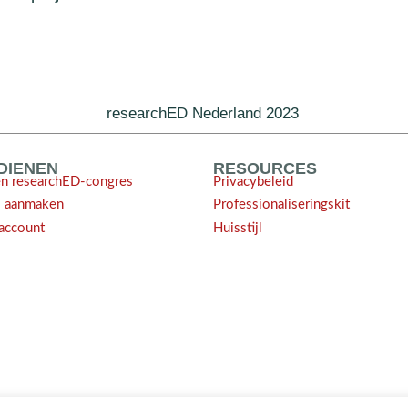
researchED Nederland 2023
NDIENEN
RESOURCES
en researchED-congres
Privacybeleid
l aanmaken
Professionaliseringskit
account
Huisstijl