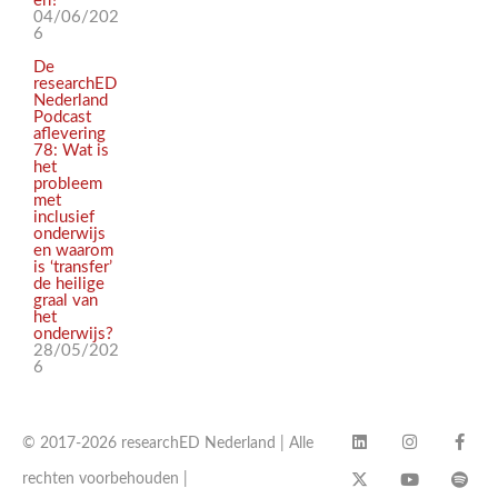
en?
04/06/202
6
De
researchED
Nederland
Podcast
aflevering
78: Wat is
het
probleem
met
inclusief
onderwijs
en waarom
is ‘transfer’
de heilige
graal van
het
onderwijs?
28/05/202
6
© 2017-2026 researchED Nederland | Alle
rechten voorbehouden |