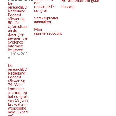
Professionaliseringskit
een
De
researchED-
Huisstijl
researchED
congres
Nederland
Podcast
Sprekerprofiel
aflevering
aanmaken
80: De
cijfercultuur
Mijn
en de
sprekersaccount
dodelijke
gevaren van
evidence-
informed
lesgeven
11/06/202
6
De
researchED
Nederland
Podcast
aflevering
79: Wie
komen er
allemaal op
het congres
van 13 juni?
En: wat zijn
wenselijke
moeilijkhed