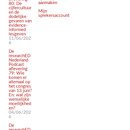
aanmaken
80: De
cijfercultuur
Mijn
en de
sprekersaccount
dodelijke
gevaren van
evidence-
informed
lesgeven
11/06/202
6
De
researchED
Nederland
Podcast
aflevering
79: Wie
komen er
allemaal op
het congres
van 13 juni?
En: wat zijn
wenselijke
moeilijkhed
en?
04/06/202
6
De
researchED