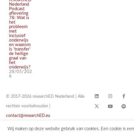
Nederland
Podcast
aflevering
78: Wat is
het
probleem
met
inclusief
onderwijs
en waarom
is ‘transfer’
de heilige
graal van
het
onderwijs?
28/05/202
6
© 2017-2026 researchED Nederland | Alle
rechten voorbehouden |
contact@researchED.eu
Wij maken op deze website gebruik van cookies. Een cookie is een