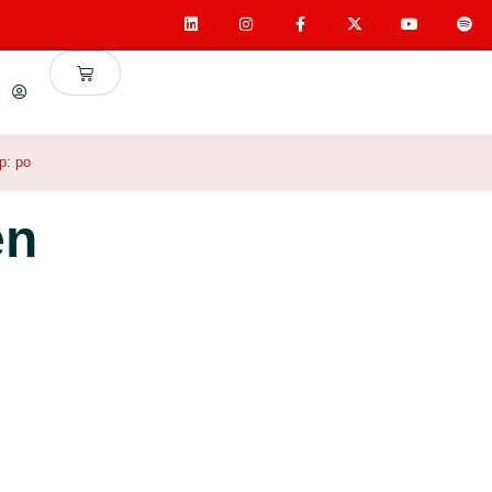
ep:
po
en