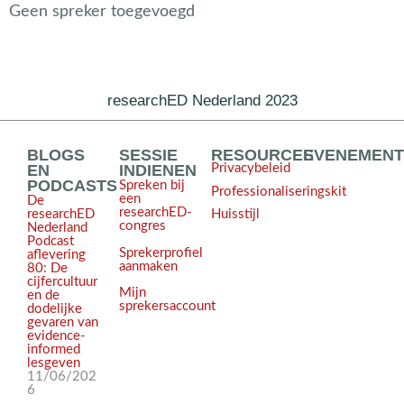
Geen spreker toegevoegd
researchED Nederland 2023
BLOGS
SESSIE
RESOURCES
EVENEMEN
EN
INDIENEN
Privacybeleid
PODCASTS
Spreken bij
Professionaliseringskit
een
De
researchED-
Huisstijl
researchED
congres
Nederland
Podcast
Sprekerprofiel
aflevering
aanmaken
80: De
cijfercultuur
Mijn
en de
sprekersaccount
dodelijke
gevaren van
evidence-
informed
lesgeven
11/06/202
6