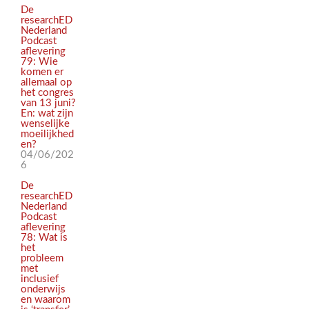
De
researchED
Nederland
Podcast
aflevering
79: Wie
komen er
allemaal op
het congres
van 13 juni?
En: wat zijn
wenselijke
moeilijkhed
en?
04/06/202
6
De
researchED
Nederland
Podcast
aflevering
78: Wat is
het
probleem
met
inclusief
onderwijs
en waarom