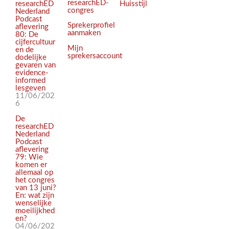
researchED-
Huisstijl
researchED
congres
Nederland
Podcast
Sprekerprofiel
aflevering
aanmaken
80: De
cijfercultuur
Mijn
en de
sprekersaccount
dodelijke
gevaren van
evidence-
informed
lesgeven
11/06/202
6
De
researchED
Nederland
Podcast
aflevering
79: Wie
komen er
allemaal op
het congres
van 13 juni?
En: wat zijn
wenselijke
moeilijkhed
en?
04/06/202