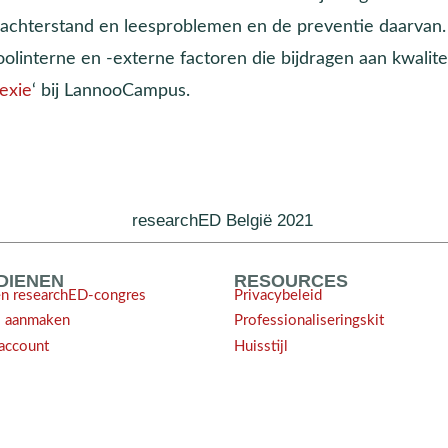
sachterstand en leesproblemen en de preventie daarvan. 
olinterne en -externe factoren die bijdragen aan kwalite
exie
‘ bij LannooCampus.
researchED België 2021
NDIENEN
RESOURCES
en researchED-congres
Privacybeleid
l aanmaken
Professionaliseringskit
account
Huisstijl