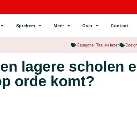
Sprekers
Meer
Over
Contact
Categorie:
Taal en lezen
Doelg
en lagere scholen e
op orde komt?