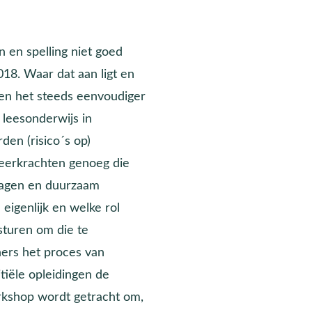
en en spelling niet goed
2018. Waar dat aan ligt en
ken het steeds eenvoudiger
 leesonderwijs in
en (risico´s op)
eerkrachten genoeg die
dragen en duurzaam
igenlijk en welke rol
sturen om die te
ers het proces van
itiële opleidingen de
rkshop wordt getracht om,