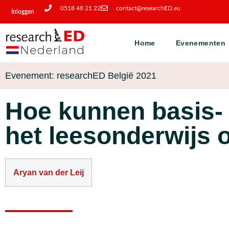
0518 48 21 22
contact@researchED.eu
Inloggen
Home
Evenementen
Evenement: researchED België 2021
Hoe kunnen basis- 
het leesonderwijs 
Aryan van der Leij