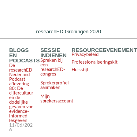
researchED Groningen 2020
BLOGS
SESSIE
RESOURCES
EVENEMEN
EN
INDIENEN
Privacybeleid
PODCASTS
Spreken bij
Professionaliseringskit
een
De
researchED-
Huisstijl
researchED
congres
Nederland
Podcast
Sprekerprofiel
aflevering
aanmaken
80: De
cijfercultuur
Mijn
en de
sprekersaccount
dodelijke
gevaren van
evidence-
informed
lesgeven
11/06/202
6