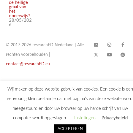
de heilige
graal van
het
onderwijs?
28/05/202
6
© 2017-2026 researchED Nederland | Alle
rechten voorbehouden |
contact@researchED.eu
Wij maken op deze website gebruik van cookies. Een cookie is een
eenvoudig klein bestandje dat met pagina’s van deze website word
meegestuurd en door uw browser op uw harde schrijf van uw
computer wordt opgeslagen.
Instellingen
Privacybeleid
ACCEPTEREN