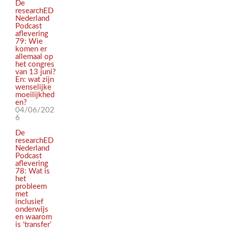
De
researchED
Nederland
Podcast
aflevering
79: Wie
komen er
allemaal op
het congres
van 13 juni?
En: wat zijn
wenselijke
moeilijkhed
en?
04/06/202
6
De
researchED
Nederland
Podcast
aflevering
78: Wat is
het
probleem
met
inclusief
onderwijs
en waarom
is ‘transfer’