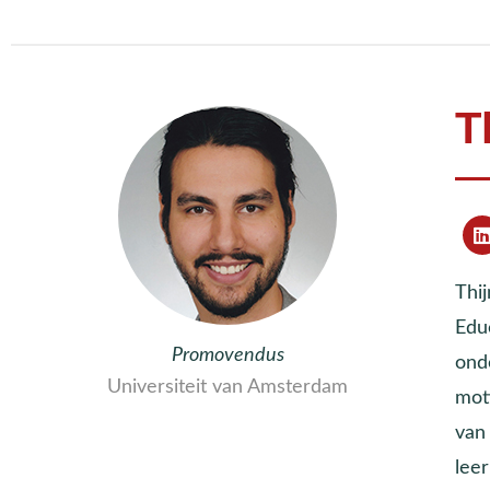
T
Thi
Edu
Promovendus
ond
Universiteit van Amsterdam
moti
van 
leer