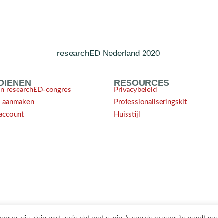
researchED Nederland 2020
NDIENEN
RESOURCES
en researchED-congres
Privacybeleid
l aanmaken
Professionaliseringskit
account
Huisstijl