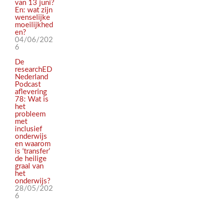
van 13 juni?
En: wat zijn
wenselijke
moeilijkhed
en?
04/06/202
6
De
researchED
Nederland
Podcast
aflevering
78: Wat is
het
probleem
met
inclusief
onderwijs
en waarom
is ‘transfer’
de heilige
graal van
het
onderwijs?
28/05/202
6