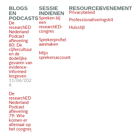
BLOGS
SESSIE
RESOURCES
EVENEMEN
EN
INDIENEN
Privacybeleid
PODCASTS
Spreken bij
Professionaliseringskit
een
De
researchED-
Huisstijl
researchED
congres
Nederland
Podcast
Sprekerprofiel
aflevering
aanmaken
80: De
cijfercultuur
Mijn
en de
sprekersaccount
dodelijke
gevaren van
evidence-
informed
lesgeven
11/06/202
6
De
researchED
Nederland
Podcast
aflevering
79: Wie
komen er
allemaal op
het congres