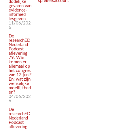
sprekersaccount
dodelijke
gevaren van
evidence-
informed
lesgeven
11/06/202
6
De
researchED
Nederland
Podcast
aflevering
79: Wie
komen er
allemaal op
het congres
van 13 juni?
En: wat zijn
wenselijke
moeilijkhed
en?
04/06/202
6
De
researchED
Nederland
Podcast
aflevering