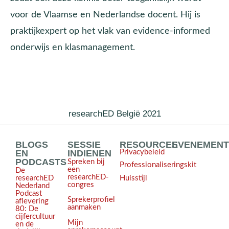
voor de Vlaamse en Nederlandse docent. Hij is
praktijkexpert op het vlak van evidence-informed
onderwijs en klasmanagement.
researchED België 2021
BLOGS
SESSIE
RESOURCES
EVENEMEN
EN
INDIENEN
Privacybeleid
PODCASTS
Spreken bij
Professionaliseringskit
een
De
researchED-
Huisstijl
researchED
congres
Nederland
Podcast
Sprekerprofiel
aflevering
aanmaken
80: De
cijfercultuur
Mijn
en de