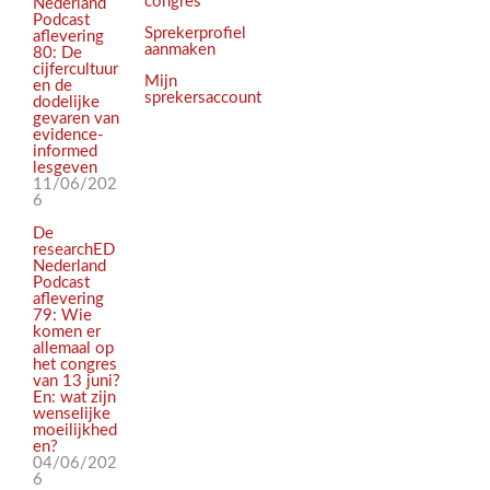
congres
Nederland
Podcast
Sprekerprofiel
aflevering
aanmaken
80: De
cijfercultuur
Mijn
en de
sprekersaccount
dodelijke
gevaren van
evidence-
informed
lesgeven
11/06/202
6
De
researchED
Nederland
Podcast
aflevering
79: Wie
komen er
allemaal op
het congres
van 13 juni?
En: wat zijn
wenselijke
moeilijkhed
en?
04/06/202
6