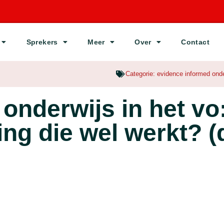
Sprekers
Meer
Over
Contact
Categorie:
evidence informed onde
onderwijs in het vo
ng die wel werkt? (d