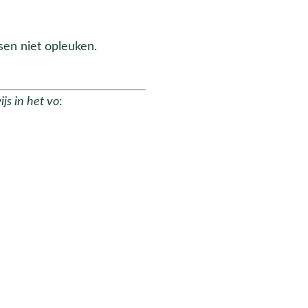
sen niet opleuken.
js in het vo
: