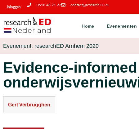
0518 48 21 22
contact@researchED.eu
Inloggen
Home
Evenementen
Evenement: researchED Arnhem 2020
Evidence-informed 
onderwijsvernieuwi
Gert Verbrugghen