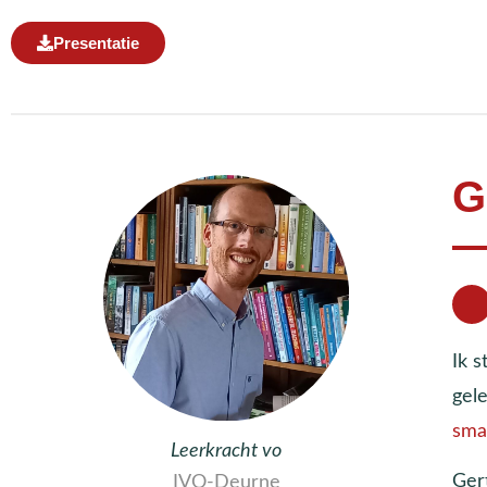
Presentatie
G
Ik s
gel
sma
Leerkracht vo
Ger
IVO-Deurne