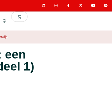
rwijs
: een
eel 1)