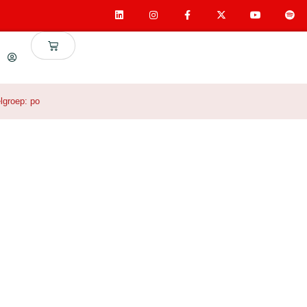
lgroep:
po