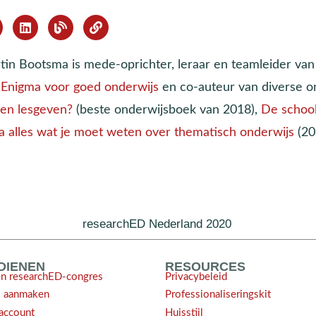
tin Bootsma is mede-oprichter, leraar en teamleider va
n
Enigma voor goed onderwijs
en co-auteur van diverse 
gen lesgeven?
(beste onderwijsboek van 2018),
De school
na alles wat je moet weten over thematisch onderwijs
(20
researchED Nederland 2020
NDIENEN
RESOURCES
en researchED-congres
Privacybeleid
l aanmaken
Professionaliseringskit
account
Huisstijl