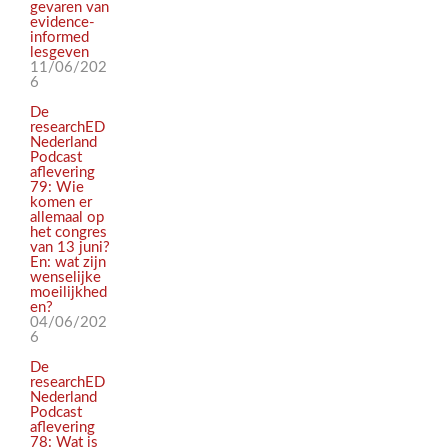
gevaren van
evidence-
informed
lesgeven
11/06/202
6
De
researchED
Nederland
Podcast
aflevering
79: Wie
komen er
allemaal op
het congres
van 13 juni?
En: wat zijn
wenselijke
moeilijkhed
en?
04/06/202
6
De
researchED
Nederland
Podcast
aflevering
78: Wat is