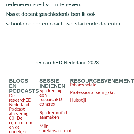
redeneren goed vorm te geven.
Naast docent geschiedenis ben ik ook
schoolopleider en coach van startende docenten.
researchED Nederland 2023
BLOGS
SESSIE
RESOURCES
EVENEMEN
EN
INDIENEN
Privacybeleid
PODCASTS
Spreken bij
Professionaliseringskit
een
De
researchED-
Huisstijl
researchED
congres
Nederland
Podcast
Sprekerprofiel
aflevering
aanmaken
80: De
cijfercultuur
Mijn
en de
sprekersaccount
dodelijke