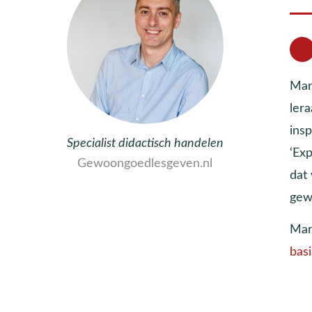
Mar
lera
insp
Specialist didactisch handelen
‘Exp
Gewoongoedlesgeven.nl
dat
gew
Mar
bas