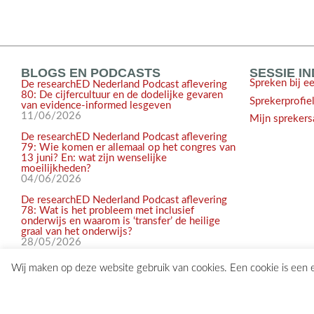
BLOGS EN PODCASTS
SESSIE I
Spreken bij e
De researchED Nederland Podcast aflevering
80: De cijfercultuur en de dodelijke gevaren
Sprekerprofie
van evidence-informed lesgeven
11/06/2026
Mijn sprekers
De researchED Nederland Podcast aflevering
79: Wie komen er allemaal op het congres van
13 juni? En: wat zijn wenselijke
moeilijkheden?
04/06/2026
De researchED Nederland Podcast aflevering
78: Wat is het probleem met inclusief
onderwijs en waarom is ‘transfer’ de heilige
graal van het onderwijs?
28/05/2026
Wij maken op deze website gebruik van cookies. Een cookie is een
© 2017-2026 researchED Nederland | Alle rechten voorbehouden |
c