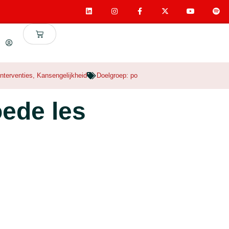
interventies
,
Kansengelijkheid
Doelgroep:
po
oede les