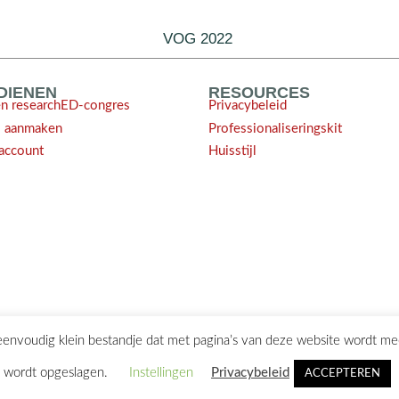
VOG 2022
NDIENEN
RESOURCES
en researchED-congres
Privacybeleid
l aanmaken
Professionaliseringskit
account
Huisstijl
 eenvoudig klein bestandje dat met pagina’s van deze website wordt m
ontact@researchED.eu
wordt opgeslagen.
Instellingen
Privacybeleid
ACCEPTEREN