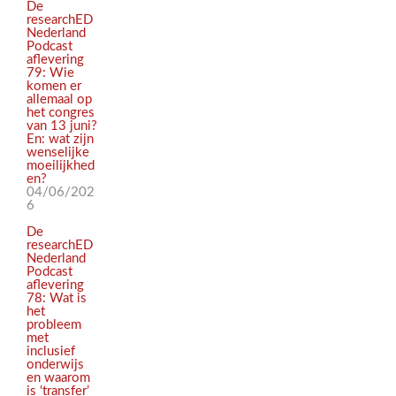
De
researchED
Nederland
Podcast
aflevering
79: Wie
komen er
allemaal op
het congres
van 13 juni?
En: wat zijn
wenselijke
moeilijkhed
en?
04/06/202
6
De
researchED
Nederland
Podcast
aflevering
78: Wat is
het
probleem
met
inclusief
onderwijs
en waarom
is ‘transfer’