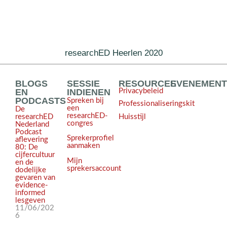
researchED Heerlen 2020
BLOGS
SESSIE
RESOURCES
EVENEMEN
EN
INDIENEN
Privacybeleid
PODCASTS
Spreken bij
Professionaliseringskit
een
De
researchED-
Huisstijl
researchED
congres
Nederland
Podcast
Sprekerprofiel
aflevering
aanmaken
80: De
cijfercultuur
Mijn
en de
sprekersaccount
dodelijke
gevaren van
evidence-
informed
lesgeven
11/06/202
6