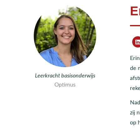
E
Eri
de 
Leerkracht basisonderwijs
afs
Optimus
rek
Nada
zij 
op h