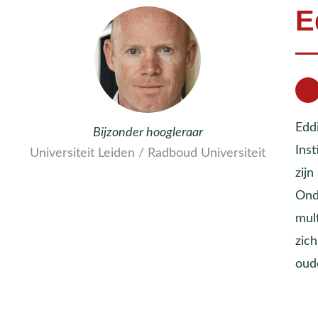
E
Eddi
Bijzonder hoogleraar
Ins
Universiteit Leiden / Radboud Universiteit
zijn
Ond
mult
zich
oud