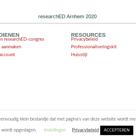
researchED Arnhem 2020
NDIENEN
RESOURCES
en researchED-congres
Privacybeleid
l aanmaken
Professionaliseringskit
account
Huisstijl
 eenvoudig klein bestandje dat met pagina’s van deze website wordt m
ontact@researchED.eu
wordt opgeslagen.
Instellingen
Privacybeleid
ACCEPTEREN