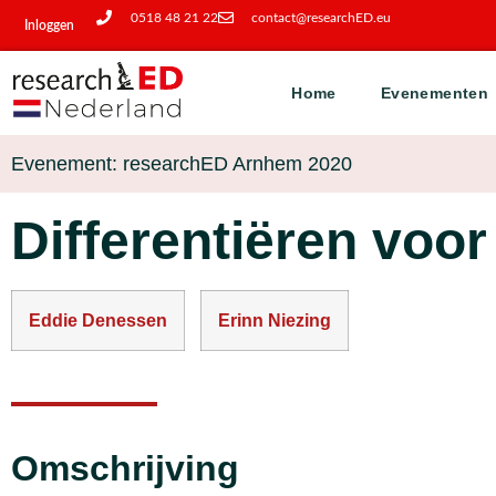
0518 48 21 22
contact@researchED.eu
Inloggen
Home
Evenementen
Evenement: researchED Arnhem 2020
Differentiëren voor
Eddie Denessen
Erinn Niezing
Omschrijving