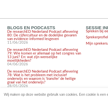
BLOGS EN PODCASTS
SESSIE I
Spreken bij e
De researchED Nederland Podcast aflevering
80: De cijfercultuur en de dodelijke gevaren
Sprekerprofie
van evidence-informed lesgeven
11/06/2026
Mijn sprekers
De researchED Nederland Podcast aflevering
79: Wie komen er allemaal op het congres van
13 juni? En: wat zijn wenselijke
moeilijkheden?
04/06/2026
De researchED Nederland Podcast aflevering
78: Wat is het probleem met inclusief
onderwijs en waarom is ‘transfer’ de heilige
graal van het onderwijs?
28/05/2026
Wij maken op deze website gebruik van cookies. Een cookie is een
© 2017-2026 researchED Nederland | Alle rechten voorbehouden |
c