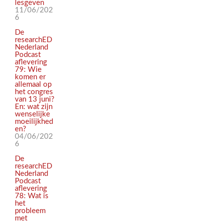
lesgeven
11/06/202
6
De
researchED
Nederland
Podcast
aflevering
79: Wie
komen er
allemaal op
het congres
van 13 juni?
En: wat zijn
wenselijke
moeilijkhed
en?
04/06/202
6
De
researchED
Nederland
Podcast
aflevering
78: Wat is
het
probleem
met