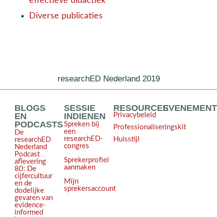
effectieve didactiek
Diverse publicaties
researchED Nederland 2019
BLOGS
SESSIE
RESOURCES
EVENEMEN
EN
INDIENEN
Privacybeleid
PODCASTS
Spreken bij
Professionaliseringskit
een
De
researchED-
Huisstijl
researchED
congres
Nederland
Podcast
Sprekerprofiel
aflevering
aanmaken
80: De
cijfercultuur
Mijn
en de
sprekersaccount
dodelijke
gevaren van
evidence-
informed