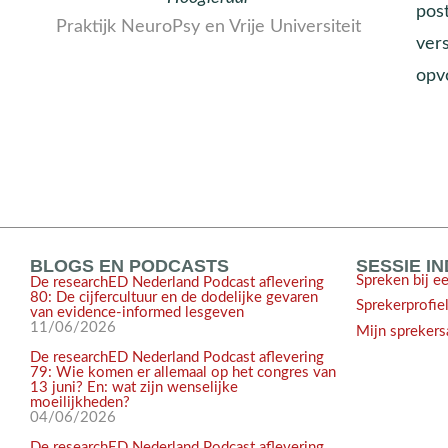
post
Praktijk NeuroPsy en Vrije Universiteit
ver
opv
BLOGS EN PODCASTS
SESSIE I
Spreken bij e
De researchED Nederland Podcast aflevering
80: De cijfercultuur en de dodelijke gevaren
Sprekerprofie
van evidence-informed lesgeven
11/06/2026
Mijn sprekers
De researchED Nederland Podcast aflevering
79: Wie komen er allemaal op het congres van
13 juni? En: wat zijn wenselijke
moeilijkheden?
04/06/2026
De researchED Nederland Podcast aflevering