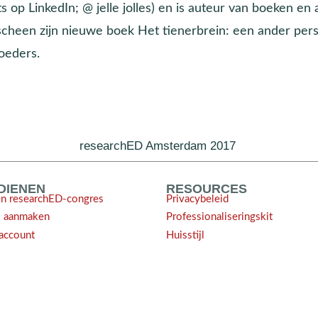
s op LinkedIn; @ jelle jolles) en is auteur van boeken en
scheen zijn nieuwe boek Het tienerbrein: een ander pers
oeders.
researchED Amsterdam 2017
NDIENEN
RESOURCES
en researchED-congres
Privacybeleid
l aanmaken
Professionaliseringskit
account
Huisstijl