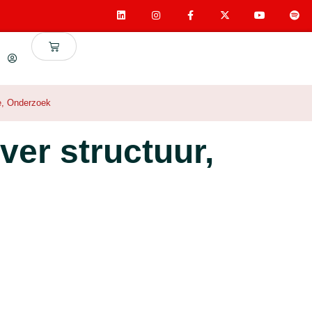
e
,
Onderzoek
over structuur,