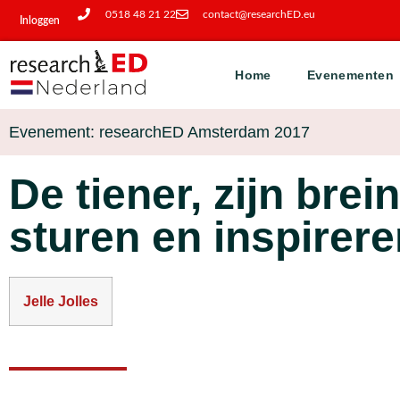
0518 48 21 22
contact@researchED.eu
Inloggen
Home
Evenementen
Evenement: researchED Amsterdam 2017
De tiener, zijn brei
sturen en inspirer
Jelle Jolles