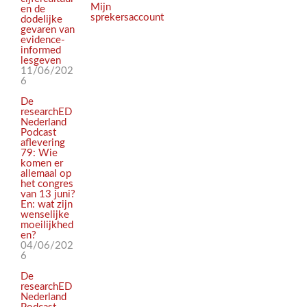
Mijn
en de
sprekersaccount
dodelijke
gevaren van
evidence-
informed
lesgeven
11/06/202
6
De
researchED
Nederland
Podcast
aflevering
79: Wie
komen er
allemaal op
het congres
van 13 juni?
En: wat zijn
wenselijke
moeilijkhed
en?
04/06/202
6
De
researchED
Nederland