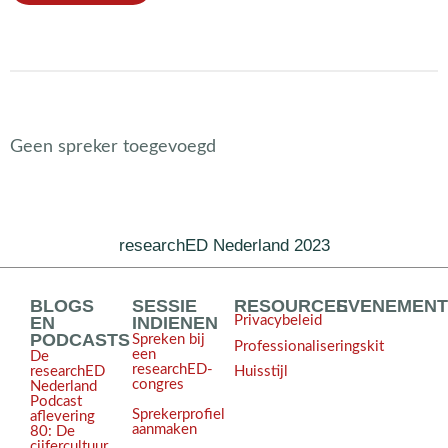
Geen spreker toegevoegd
researchED Nederland 2023
BLOGS
SESSIE
RESOURCES
EVENEMEN
EN
INDIENEN
Privacybeleid
PODCASTS
Spreken bij
Professionaliseringskit
een
De
researchED-
Huisstijl
researchED
congres
Nederland
Podcast
Sprekerprofiel
aflevering
aanmaken
80: De
cijfercultuur