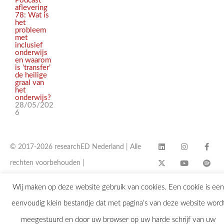
Podcast
aflevering
78: Wat is
het
probleem
met
inclusief
onderwijs
en waarom
is ‘transfer’
de heilige
graal van
het
onderwijs?
28/05/202
6
© 2017-2026 researchED Nederland | Alle
rechten voorbehouden |
contact@researchED.eu
Wij maken op deze website gebruik van cookies. Een cookie is een
eenvoudig klein bestandje dat met pagina’s van deze website word
meegestuurd en door uw browser op uw harde schrijf van uw