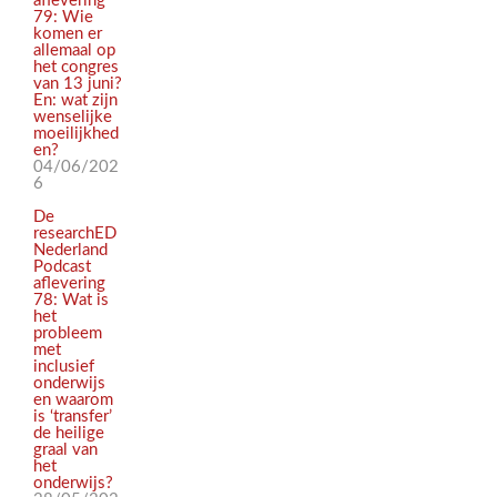
aflevering
79: Wie
komen er
allemaal op
het congres
van 13 juni?
En: wat zijn
wenselijke
moeilijkhed
en?
04/06/202
6
De
researchED
Nederland
Podcast
aflevering
78: Wat is
het
probleem
met
inclusief
onderwijs
en waarom
is ‘transfer’
de heilige
graal van
het
onderwijs?