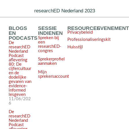
researchED Nederland 2023
BLOGS
SESSIE
RESOURCES
EVENEMEN
EN
INDIENEN
Privacybeleid
PODCASTS
Spreken bij
Professionaliseringskit
een
De
researchED-
Huisstijl
researchED
congres
Nederland
Podcast
Sprekerprofiel
aflevering
aanmaken
80: De
cijfercultuur
Mijn
en de
sprekersaccount
dodelijke
gevaren van
evidence-
informed
lesgeven
11/06/202
6
De
researchED
Nederland
Podcast