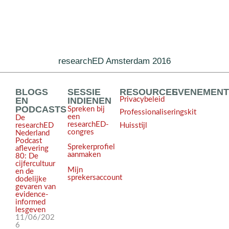
researchED Amsterdam 2016
BLOGS
SESSIE
RESOURCES
EVENEMEN
EN
INDIENEN
Privacybeleid
PODCASTS
Spreken bij
Professionaliseringskit
een
De
researchED-
Huisstijl
researchED
congres
Nederland
Podcast
Sprekerprofiel
aflevering
aanmaken
80: De
cijfercultuur
Mijn
en de
sprekersaccount
dodelijke
gevaren van
evidence-
informed
lesgeven
11/06/202
6