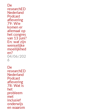
De
researchED
Nederland
Podcast
aflevering
79: Wie
komen er
allemaal op
het congres
van 13 juni?
En: wat zijn
wenselijke
moeilijkhed
en?
04/06/202
6
De
researchED
Nederland
Podcast
aflevering
78: Wat is
het
probleem
met
inclusief
onderwijs
en waarom